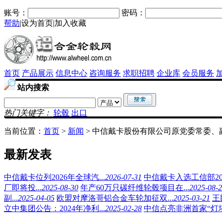
账号：
密码：
帮助
|
设为首页
|
加入收藏
首页
产品展示
信息中心
咨询服务
求职招聘
企业库
会员服务
站内搜索
热门关键字：
轮毂
出口
当前位置：
首页
>
新闻
> 中信戴卡股份有限公司原党委常委
最新发表
中信戴卡位列2026年全球汽...
2026-07-31
中信戴卡入选工信部2025
厂即将投...
2025-08-30
年产60万只碳纤维轮毂项目在...
2025-08-
副...
2025-04-05
欧盟对摩洛哥铝合金车轮加征双...
2025-03-21
王
立中集团公告：2024年净利...
2025-02-28
中信点亮非洲首家“灯塔工