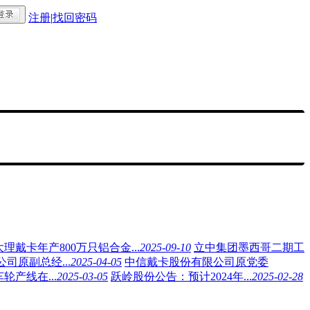
注册
|
找回密码
大理戴卡年产800万只铝合金...
2025-09-10
立中集团墨西哥二期工
司原副总经...
2025-04-05
中信戴卡股份有限公司原党委
产线在...
2025-03-05
跃岭股份公告：预计2024年...
2025-02-28