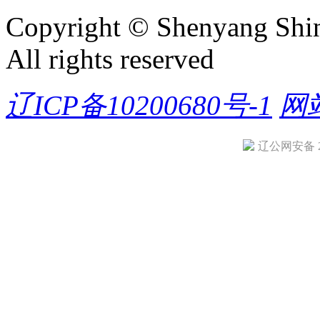
Copyright © Shenyang Shin
All rights reserved
辽ICP备10200680号-1
网
辽公网安备 21