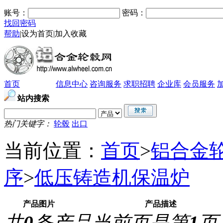
账号：
密码：
找回密码
帮助
|
设为首页
|
加入收藏
首页
产品展示
信息中心
咨询服务
求职招聘
企业库
会员服务
站内搜索
热门关键字：
轮毂
出口
当前位置：
首页
>
铝合金
序
>
低压铸造机保温炉
产品图片
产品描述
共
0
条产品
当前页是第
1
页